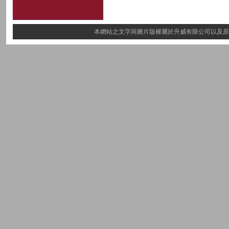
-
浴缸墊
-
浴簾
本網站之文字與圖片版權屬於升威有限公司以及原廠，非經授權不得