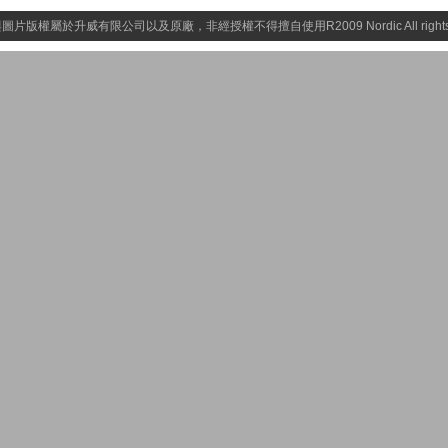
版權屬於升威有限公司以及原廠，非經授權不得擅自使用R2009 Nordic All rights re